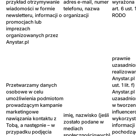
przykład otrzymywanie
adres e-mail, numer
wyrażona 
wiadomości w formie
telefonu, nazwa
art. 6 ust. 1
newsletteru, informacji o
organizacji
RODO
promocjach lub
imprezach
organizowanych przez
Anystar.pl
prawnie
uzasadnion
realizowa
Anystar.pl 
Przetwarzamy danych
ust. 1 lit. 
osobowe w celu
Anystar.pl
umożliwienia podmiotom
uzasadnion
prowadzącym kampanie
w tworzen
marketingowe
influencer
imię, nazwisko (jeśli
nawiązania kontaktu z
wykorzys
zostało podane w
Tobą, a następnie – w
informacji
mediach
przypadku podjęcia
pochodzą
społecznościowych),