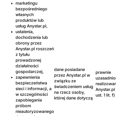
marketingu
bezpośredniego
własnych
produktów lub
usług Anystar.pl,
ustalenia,
dochodzenia lub
obrony przez
Anystar.pl roszczeń
z tytułu
prowadzonej
działalności
dane posiadane
gospodarczej,
prawnie
przez Anystar.pl w
zapewnienia
uzasadnion
związku ze
bezpieczeństwa
realizowa
świadczeniem usług
sieci i informacji, a
Anystar.pl 
na rzecz osoby,
w szczególności
ust. 1 lit. 
której dane dotyczą
zapobiegania
próbom
nieautoryzowanego