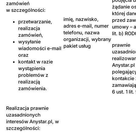
zamówień
żądanie o
w szczególności:
której dan
imię, nazwisko,
przed zaw
przetwarzanie,
adres e-mail, numer
umowy – ar
realizacja
telefonu, nazwa
lit. b) RO
zamówień,
organizacji, wybrany
wysyłanie
prawnie
pakiet usług
wiadomości e-mail
uzasadnion
oraz
realizowa
kontakt w razie
Anystar.pl
wystąpienia
polegając
problemów z
kontakcie 
realizacją
zamawiają
zamówienia.
6 ust. 1 lit
Realizacja prawnie
uzasadnionych
interesów Anystar.pl, w
szczególności: