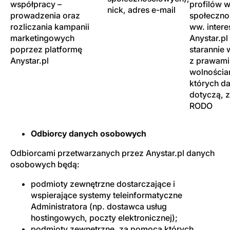
współpracy –
profilów 
nick, adres e-mail
prowadzenia oraz
społeczno
rozliczania kampanii
ww. intere
marketingowych
Anystar.pl
poprzez platformę
starannie
Anystar.pl
z prawami 
wolnościa
których d
dotyczą, 
RODO
Odbiorcy danych osobowych
Odbiorcami przetwarzanych przez Anystar.pl danych
osobowych będą:
podmioty zewnętrzne dostarczające i
wspierające systemy teleinformatyczne
Administratora (np. dostawca usług
hostingowych, poczty elektronicznej);
podmioty zewnętrzne, za pomocą których