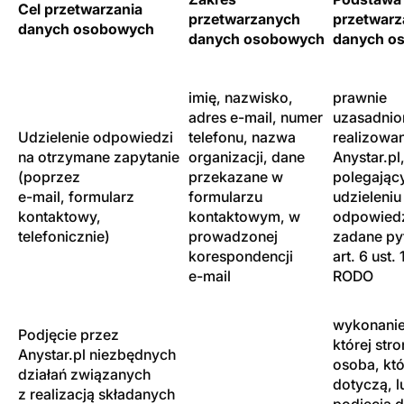
Cel przetwarzania
przetwarzanych
przetwarz
danych osobowych
danych osobowych
danych o
imię, nazwisko,
prawnie
adres e-mail, numer
uzasadnion
Udzielenie odpowiedzi
telefonu, nazwa
realizowa
na otrzymane zapytanie
organizacji, dane
Anystar.pl
(poprzez
przekazane w
polegając
e-mail, formularz
formularzu
udzieleniu
kontaktowy,
kontaktowym, w
odpowiedz
telefonicznie)
prowadzonej
zadane pyt
korespondencji
art. 6 ust. 1 
e-mail
RODO
wykonani
Podjęcie przez
której stro
Anystar.pl niezbędnych
osoba, któ
działań związanych
dotyczą, l
z realizacją składanych
podjęcia d